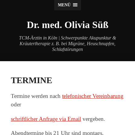
MENÜ
Dr. med. Olivia Süß
TCM-Ärztin in Köln | Schwerpunkte Akupunktur &
Kräutertherapie z. B. bei Migräne, Heuschnupfen,
Schlafstörungen
TERMINE
Termine werden nach
telefonischer Vereinbarung
oder
schriftlicher Anfrage via Email
vergeben.
Abendtermine bis 21 Uhr sind montags,