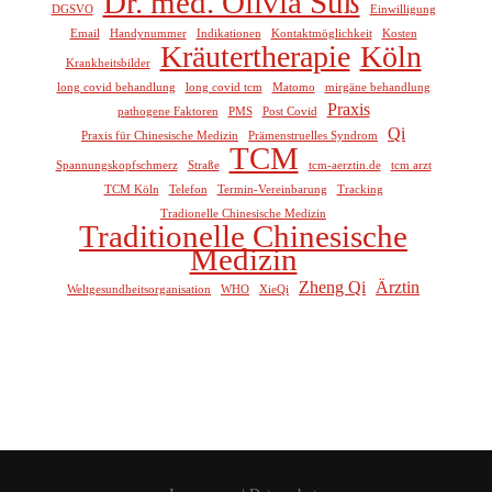
Dr. med. Olivia Süß
DGSVO
Einwilligung
Email
Handynummer
Indikationen
Kontaktmöglichkeit
Kosten
Kräutertherapie
Köln
Krankheitsbilder
long covid behandlung
long covid tcm
Matomo
mirgäne behandlung
Praxis
pathogene Faktoren
PMS
Post Covid
Qi
Praxis für Chinesische Medizin
Prämenstruelles Syndrom
TCM
Spannungskopfschmerz
Straße
tcm-aerztin.de
tcm arzt
TCM Köln
Telefon
Termin-Vereinbarung
Tracking
Tradionelle Chinesische Medizin
Traditionelle Chinesische
Medizin
Zheng Qi
Ärztin
Weltgesundheitsorganisation
WHO
XieQi