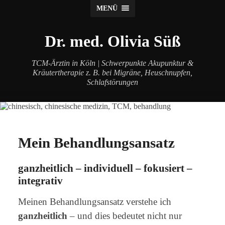
MENÜ
Dr. med. Olivia Süß
TCM-Ärztin in Köln | Schwerpunkte Akupunktur &
Kräutertherapie z. B. bei Migräne, Heuschnupfen,
Schlafstörungen
Mein Behandlungsansatz
ganzheitlich – individuell – fokusiert –
integrativ
Meinen Behandlungsansatz verstehe ich
ganzheitlich
– und dies bedeutet nicht nur