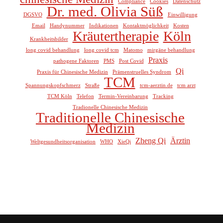
Compliance
Cookies
Datenschutz
Dr. med. Olivia Süß
DGSVO
Einwilligung
Email
Handynummer
Indikationen
Kontaktmöglichkeit
Kosten
Kräutertherapie
Köln
Krankheitsbilder
long covid behandlung
long covid tcm
Matomo
mirgäne behandlung
Praxis
pathogene Faktoren
PMS
Post Covid
Qi
Praxis für Chinesische Medizin
Prämenstruelles Syndrom
TCM
Spannungskopfschmerz
Straße
tcm-aerztin.de
tcm arzt
TCM Köln
Telefon
Termin-Vereinbarung
Tracking
Tradionelle Chinesische Medizin
Traditionelle Chinesische
Medizin
Zheng Qi
Ärztin
Weltgesundheitsorganisation
WHO
XieQi